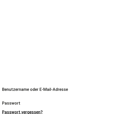
STICKS & STONES
Berlin ’26
Partnerportal
Executive ENG
Benutzername oder E-Mail-Adresse
Passwort
Passwort vergessen?