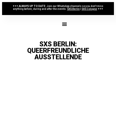
+++ ALWAYS UP TO DATE:
Join our WhatsApp channels so you don’t miss
anything before, during and after the events:
SXS Berlin
|
SXS Cologne
+++
DAS WAR DIE SXS BERLIN 26
WERDE TEIL DER SXS
WERDE VOLUNTEER
WERDE AUSSTELLER:IN
SXS BERLIN:
QUEERFREUNDLICHE
AUSSTELLENDE