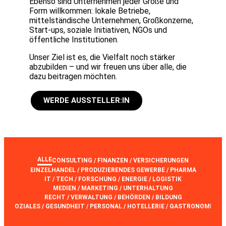
Ebenso sind Unternehmen jeder Größe und
Form willkommen: lokale Betriebe,
mittelständische Unternehmen, Großkonzerne,
Start-ups, soziale Initiativen, NGOs und
öffentliche Institutionen.
Unser Ziel ist es, die Vielfalt noch stärker
abzubilden – und wir freuen uns über alle, die
dazu beitragen möchten.
WERDE AUSSTELLER:IN
ALLE
CONSULTING / FINANZEN / VERSICHERUNGEN
EINZELHANDEL / PRODUZIERENDES GEWERBE / PHARMA
IT / TECH / FORSCHUNG / ENERGIE / LOGISTIK
MEDIEN / MARKETING / UNTERHALTUNG
RECHT / VERWALTUNG / BEHÖRDEN / BILDUNG
SOZIALES / GESUNDHEIT / PERSONAL / HOTELLERIE / GASTRONOMIE