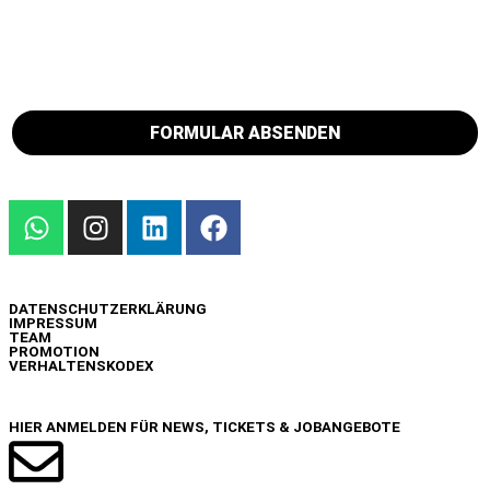
dürfen und mich die Unternehmen bzgl. offener
Stellenangebote und Intervieweinladungen per E-Mail
kontaktieren dürfen. Eine Weitergabe an sonstige Dritte
erfolgt nicht. Ich nehme zur Kenntnis, dass meine Daten
nach dem 20. Februar 2027 gelöscht werden. *
FORMULAR ABSENDEN
INFO
DATENSCHUTZERKLÄRUNG
IMPRESSUM
TEAM
PROMOTION
VERHALTENSKODEX
NEWSLETTER
HIER ANMELDEN FÜR NEWS, TICKETS & JOBANGEBOTE