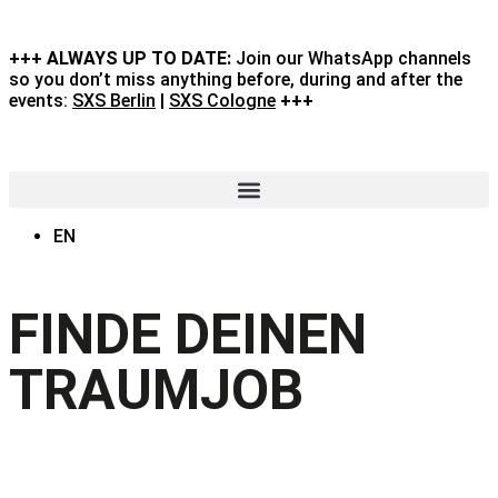
+++ ALWAYS UP TO DATE:
Join our WhatsApp channels
so you don’t miss anything before, during and after the
events:
SXS Berlin
|
SXS Cologne
+++
EN
FINDE DEINEN
TRAUMJOB
Mit (d)einem Lebenslauf über 50
LGBTIQ+ freundliche Arbeitgeber:innen